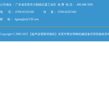
公司地址：
广东省东莞市大朗镇石厦工业区
免 费 电 话： 400-688-5091
电 话： 0769-81103160
传 真： 0769-83207483
邮 箱：
dgminghe@139.com
Copyright © 2009-2025 【超声波塑胶焊接机】东莞市寮步明峰机械设备经营部版权