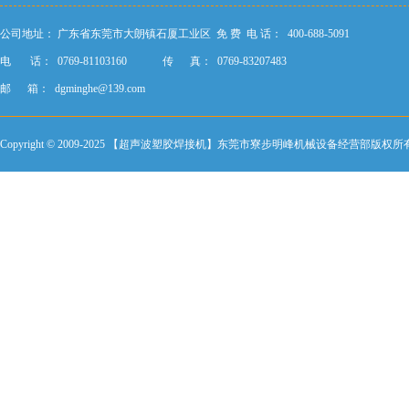
公司地址：
广东省东莞市大朗镇石厦工业区
免 费 电 话： 400-688-5091
电 话： 0769-81103160
传 真： 0769-83207483
邮 箱：
dgminghe@139.com
Copyright © 2009-2025 【超声波塑胶焊接机】东莞市寮步明峰机械设备经营部版权