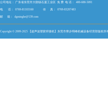
公司地址：
广东省东莞市大朗镇石厦工业区
免 费 电 话： 400-688-5091
电 话： 0769-81103160
传 真： 0769-83207483
邮 箱：
dgminghe@139.com
Copyright © 2009-2025 【超声波塑胶焊接机】东莞市寮步明峰机械设备经营部版权